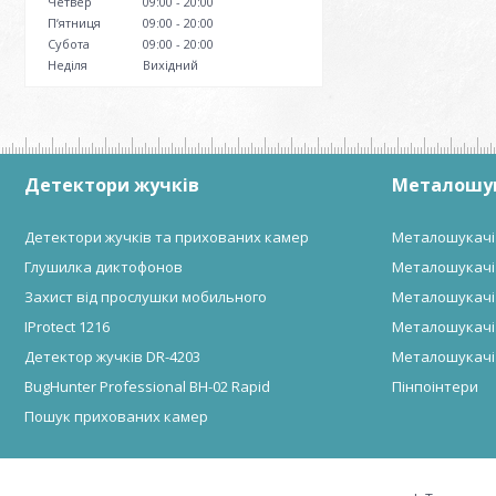
Четвер
09:00
20:00
Пʼятниця
09:00
20:00
Субота
09:00
20:00
Неділя
Вихідний
Детектори жучків
Металошу
Детектори жучків та прихованих камер
Металошукачі
Глушилка диктофонов
Металошукачі
Захист від прослушки мобильного
Металошукачі
IProtect 1216
Металошукачі 
Детектор жучків DR-4203
Металошукачі
BugHunter Professional BH-02 Rapid
Пінпоінтери
Пошук прихованих камер