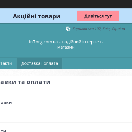
Кирилівська 102, Київ, Україна
InTorg.com.ua - надійний інтернет-
магазин
такти
Доставка і оплата
авки та оплати
тавки
ати