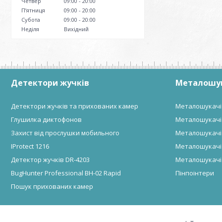
Четвер
09:00
20:00
Пʼятниця
09:00
20:00
Субота
09:00
20:00
Неділя
Вихідний
Детектори жучків
Металошу
Детектори жучків та прихованих камер
Металошукачі
Глушилка диктофонов
Металошукачі
Захист від прослушки мобильного
Металошукачі
IProtect 1216
Металошукачі 
Детектор жучків DR-4203
Металошукачі
BugHunter Professional BH-02 Rapid
Пінпоінтери
Пошук прихованих камер