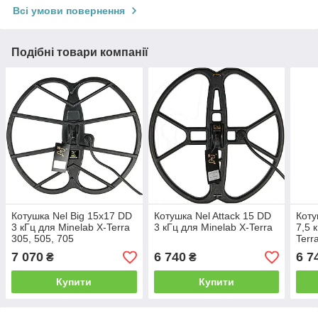
Всі умови повернення
Подібні товари компанії
Котушка Nel Big 15x17 DD
Котушка Nel Attack 15 DD
Коту
3 кГц для Minelab X-Terra
3 кГц для Minelab X-Terra
7,5 
305, 505, 705
Terr
7 070
6 740
6 7
₴
₴
Купити
Купити