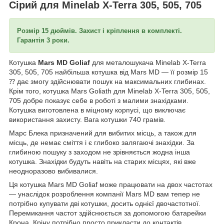
Сірий для Minelab X-Terra 305, 505, 705
Розмір 15 дюймів. Захист і кріплення в комплекті.
Гарантія 3 роки.
Котушка
Mars MD Goliaf
для металошукача Minelab X-Terra
305, 505, 705 найбільша котушка від Mars MD — її розмір 15
⁇ дає змогу здійснювати пошук на максимальних глибинах.
Крім того, котушка Mars Goliath для Minelab X-Terra 305, 505,
705 добре показує себе в роботі з малими знахідками.
Котушка виготовлена в міцному корпусі, що виключає
використання захисту. Вага котушки 740 грамів.
Марс Блека призначений для вибитих місць, а також для
місць, де немає сміття і є глибоко залягаючі знахідки. За
глибиною пошуку з заходом не зрівняється жодна інша
котушка. Знахідки будуть навіть на старих місцях, які вже
неодноразово вибивалися.
Ця котушка Mars MD Goliaf може працювати на двох частотах
— унаслідок розроблення компанії Mars MD вам тепер не
потрібно купувати дві котушки, досить однієї двочастотної.
Перемикання частот здійснюється за допомогою батарейки
Крона. Кріну потрібно просто прикласти до контактів