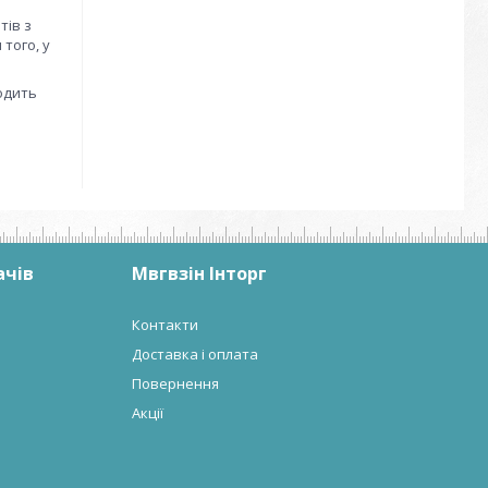
тів з
того, у
одить
ачів
Мвгвзін Інторг
Контакти
Доставка і оплата
Повернення
Акції