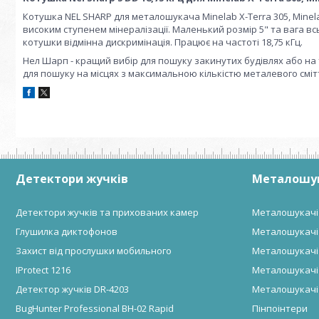
Котушка NEL SHARP для металошукача Minelab X-Terra 305, Minelab
високим ступенем мінералізації. Маленький розмір 5" та вага в
котушки відмінна дискримінація. Працює на частоті 18,75 кГц.
Нел Шарп - кращий вибір для пошуку закинутих будівлях або на
для пошуку на місцях з максимальною кількістю металевого сміття
Детектори жучків
Металошу
Детектори жучків та прихованих камер
Металошукачі
Глушилка диктофонов
Металошукачі
Захист від прослушки мобильного
Металошукачі
IProtect 1216
Металошукачі 
Детектор жучків DR-4203
Металошукачі
BugHunter Professional BH-02 Rapid
Пінпоінтери