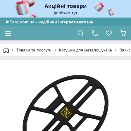
InTorg.com.ua - надійний інтернет-магазин
Товари та послуги
Котушки для металошукача
Захис