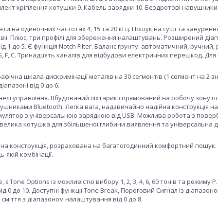
омплект кріплення котушки 9. Кабель зарядки 10. Бездротові навушники
и на одиночних частотах 4, 15 та 20 кГц. Пошук на суші та занурення
іквії. Плюс, три профілі для збереження налаштувань. Розширений діа
 1 до 5. Є функція Notch Filter. Баланс ґрунту: автоматичний, ручний,
 G, F, C. Тринадцять каналів для відбудови електричних перешкод. Для
Графічна шкала дискримінації металів на 30 сегментів (1 сегмент на 2 
іапазоні від 0 до 6.
анелі управління. Вбудований ліхтарик спрямований на робочу зону п
ушниками Bluetooth. Легка вага, надзвичайно надійна конструкція на
умулятор з універсальною зарядкою від USB. Можлива робота з повер
: велика котушка для збільшеної глибини виявлення та універсальна д
ічна конструкція, розрахована на багатогодинний комфортний пошук.
-якій комбінації.
є Tone Options із можливістю вибору 1, 2, 3, 4, 6, 60 тонів та режиму P
 0 до 10. Доступні функції Tone Break, Пороговий Сигнал із діапазоном
 сміття з діапазоном налаштування від 0 до 8.