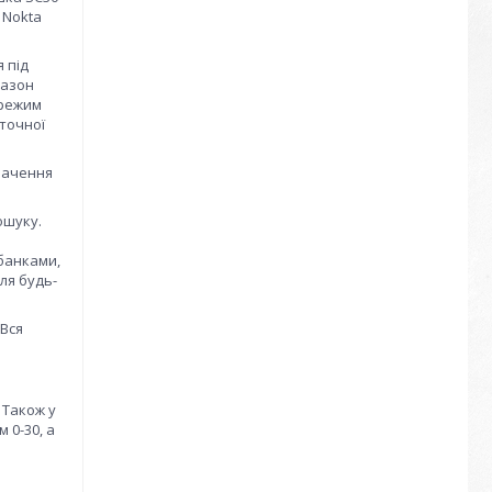
 Nokta
 під
пазон
 режим
 точної
значення
ошуку.
банками,
ля будь-
 Вся
. Також у
 0-30, а