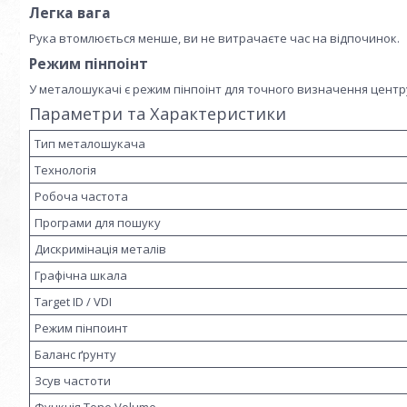
Легка вага
Рука втомлюється менше, ви не витрачаєте час на відпочинок.
Режим пінпоінт
У металошукачі є режим пінпоінт для точного визначення центру
Параметри та Характеристики
Тип металошукача
Технологія
Робоча частота
Програми для пошуку
Дискримінація металів
Графічна шкала
Target ID / VDI
Режим пінпоинт
Баланс ґрунту
Зсув частоти
Функція Tone Volume