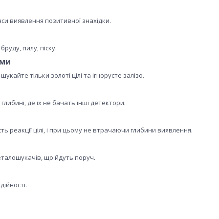
си виявлення позитивної знахідки.
руду, пилу, піску.
ями
кайте тільки золоті цілі та ігноруєте залізо.
глибині, де їх не бачать інші детектори.
ть реакції цілі, і при цьому не втрачаючи глибини виявлення.
еталошукачів, що йдуть поруч.
дійності.