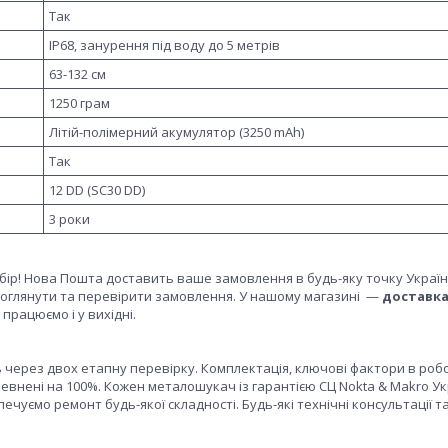
Так
IP68, занурення під воду до 5 метрів
63-132 см
1250 грам
Літій-полімерний акумулятор (3250 mAh)
Так
12 DD (SC30 DD)
3 роки
вибір! Нова Пошта доставить ваше замовлення в будь-яку точку Україн
ь оглянути та перевірити замовлення. У нашому магазині —
доставк
працюємо і у вихідні.
через двох етапну перевірку. Комплектація, ключові фактори в робо
певнені на 100%. Кожен металошукач із гарантією СЦ Nokta & Makro Ук
печуємо ремонт будь-якої складності. Будь-які технічні консультації т