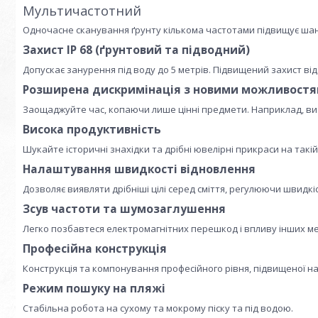
Мультичастотний
Одночасне сканування ґрунту кількома частотами підвищує шан
Захист IP 68 (ґрунтовий та підводний)
Допускає занурення під воду до 5 метрів. Підвищений захист від б
Розширена дискримінація з новими можливост
Заощаджуйте час, копаючи лише цінні предмети. Наприклад, ви шу
Висока продуктивність
Шукайте історичні знахідки та дрібні ювелірні прикраси на такій 
Налаштування швидкості відновлення
Дозволяє виявляти дрібніші цілі серед сміття, регулюючи швидкіс
Зсув частоти та шумозаглушення
Легко позбавтеся електромагнітних перешкод і впливу інших м
Професійна конструкція
Конструкція та компонування професійного рівня, підвищеної на
Режим пошуку на пляжі
Стабільна робота на сухому та мокрому піску та під водою.