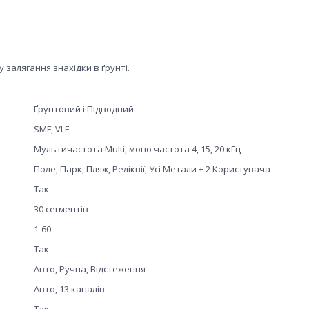
 залягання знахідки в ґрунті.
Ґрунтовий і Підводний
SMF, VLF
Мультичастота Multi, моно частота 4, 15, 20 кГц
Поле, Парк, Пляж, Реліквії, Усі Метали + 2 Користувача
Так
30 сегментів
1-60
Так
Авто, Ручна, Відстеження
Авто, 13 каналів
Так