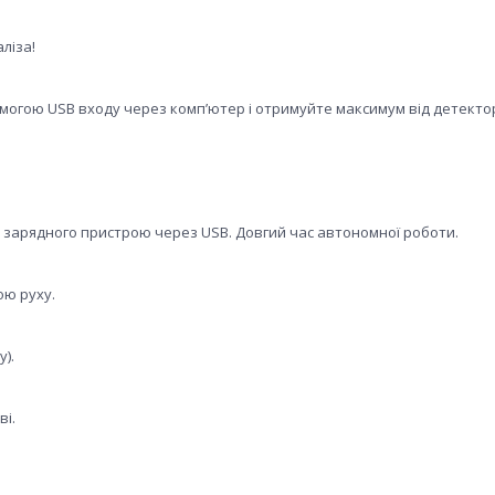
ліза!
огою USB входу через комп’ютер і отримуйте максимум від детекто
зарядного пристрою через USB. Довгий час автономної роботи.
ою руху.
).
ві.