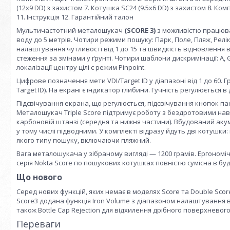
(12x9 DD) з захистом 7. Котушка SC24 (9.5x6 DD) з захистом 8. К
11. Інструкція 12. Гарантійний талон
Мультичастотний металошукач
(SCORE 3)
з можливістю працюват
воду до 5 метрів. Чотири режими пошуку: Парк, Поле, Пляж, Рел
налаштування чутливості від 1 до 15 та швидкість відновлення від
стеження за змінами у ґрунті. Чотири шаблони дискримінації: A,
локалізації центру цілі є режим Pinpoint.
Цифрове позначення мети VDI/Target ID у діапазоні від 1 до 60. 
Target ID). На екрані є індикатор глибини. Гучність регулюється в д
Підсвічування екрана, що регулюється, підсвічування кнопок п
Металошукач Triple Score підтримує роботу з бездротовими нав
карбоновій штанзі (середня та нижня частини). Вбудований ак
у тому числі підводними. У комплекті відразу йдуть дві котушки
якого типу пошуку, включаючи пляжний.
Вага металошукача у зібраному вигляді — 1200 грамів. Ергоном
серія Nokta Score по пошукових котушках повністю сумісна в будь
Що нового
Серед нових функцій, яких немає в моделях Score та Double Score, 
Score3 додана функція Iron Volume з діапазоном налаштування від
також Bottle Cap Rejection для відхилення дрібного поверхневого
Переваги