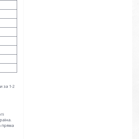
и за 1-2
а
ті
раїна.
а пряма