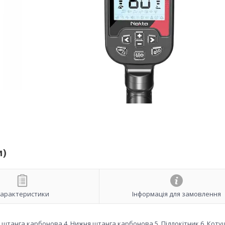
и)
арактеристики
Інформація для замовлення
 штанга карбонова 4. Нижня штанга карбонова 5. Підлокітник 6. Коту