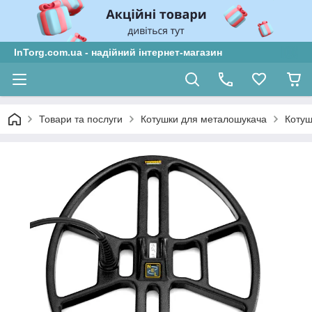
InTorg.com.ua - надійний інтернет-магазин
Товари та послуги
Котушки для металошукача
Котуш