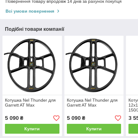
Повернення товару впродовж 14 днів за рахунок покупця
Всі умови повернення
Подібні товари компанії
Котушка Nel Thunder для
Котушка Nel Thunder для
Коту
Garrett AT Max
Garrett AT Max
12x1
150/
Euro
5 090
5 090
3 5
₴
₴
Купити
Купити